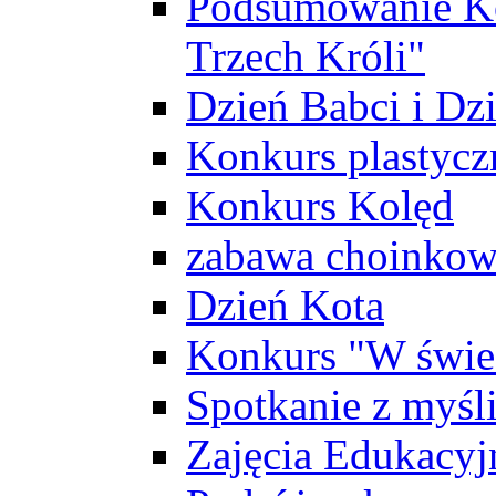
Podsumowanie Ko
Trzech Króli"
Dzień Babci i Dz
Konkurs plastycz
Konkurs Kolęd
zabawa choinko
Dzień Kota
Konkurs "W świec
Spotkanie z myś
Zajęcia Edukacyj