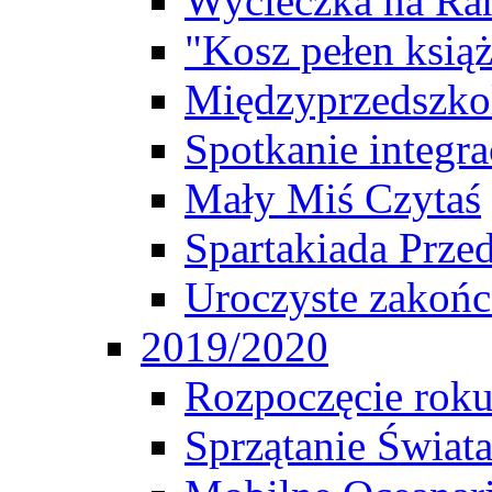
Wycieczka na Ra
"Kosz pełen ksią
Międzyprzedszko
Spotkanie integr
Mały Miś Czytaś
Spartakiada Prze
Uroczyste zakońc
2019/2020
Rozpoczęcie rok
Sprzątanie Świat