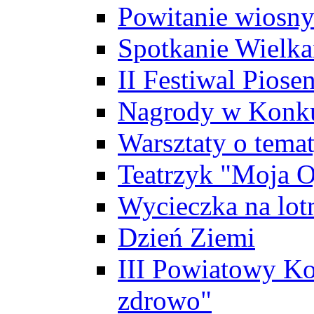
Powitanie wiosn
Spotkanie Wielk
II Festiwal Piose
Nagrody w Konku
Warsztaty o tema
Teatrzyk "Moja O
Wycieczka na lot
Dzień Ziemi
III Powiatowy Ko
zdrowo"