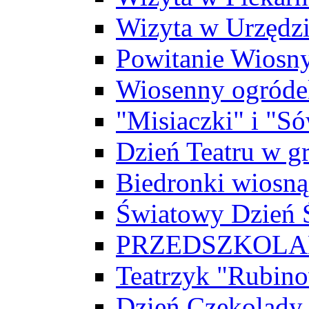
Wizyta w Urzędz
Powitanie Wiosn
Wiosenny ogróde
"Misiaczki" i "Só
Dzień Teatru w g
Biedronki wiosną
Światowy Dzień
PRZEDSZKOLAK
Teatrzyk "Rubin
Dzień Czekolady