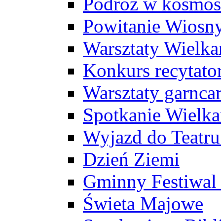
Podróż w kosmos
Powitanie Wiosn
Warsztaty Wielk
Konkurs recytato
Warsztaty garncar
Spotkanie Wielk
Wyjazd do Teatr
Dzień Ziemi
Gminny Festiwal 
Świeta Majowe