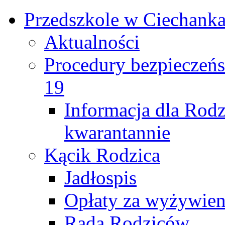
Przedszkole w Ciechank
Aktualności
Procedury bezpieczeń
19
Informacja dla Rod
kwarantannie
Kącik Rodzica
Jadłospis
Opłaty za wyżywieni
Rada Rodziców