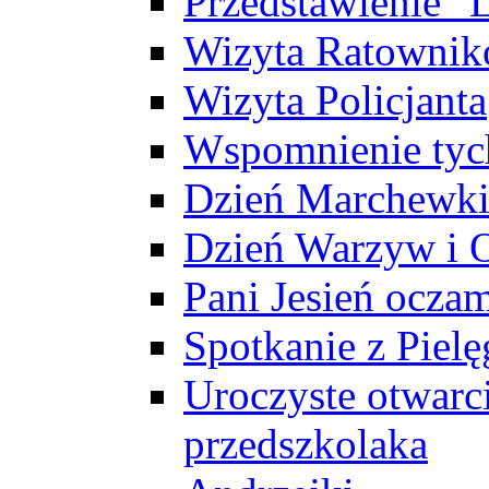
Przedstawienie "L
Wizyta Ratowni
Wizyta Policjanta
Wspomnienie tych
Dzień Marchewk
Dzień Warzyw i
Pani Jesień ocza
Spotkanie z Pielę
Uroczyste otwarc
przedszkolaka