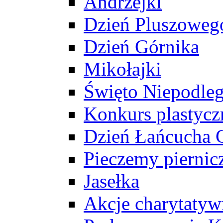
Andrzejki
Dzień Pluszoweg
Dzień Górnika
Mikołajki
Święto Niepodleg
Konkurs plastycz
Dzień Łańcucha
Pieczemy piernic
Jasełka
Akcje charytatyw