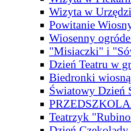
Wizyta w Urzędz
Powitanie Wiosn
Wiosenny ogróde
"Misiaczki" i "Só
Dzień Teatru w g
Biedronki wiosną
Światowy Dzień
PRZEDSZKOLAK
Teatrzyk "Rubin
Dzień Czekolady