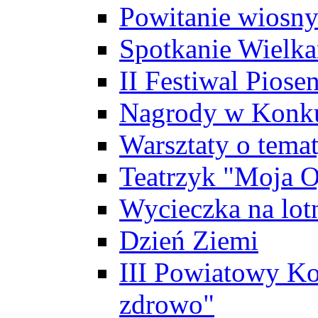
Powitanie wiosn
Spotkanie Wielk
II Festiwal Piose
Nagrody w Konku
Warsztaty o tema
Teatrzyk "Moja O
Wycieczka na lot
Dzień Ziemi
III Powiatowy Ko
zdrowo"