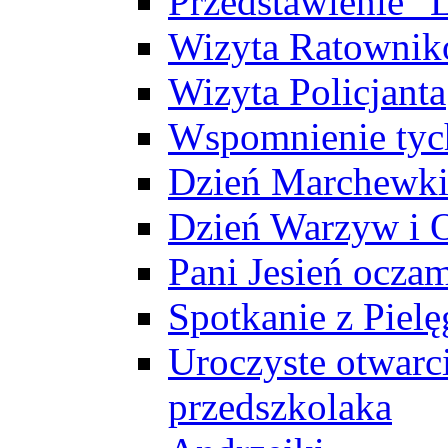
Przedstawienie "L
Wizyta Ratowni
Wizyta Policjanta
Wspomnienie tych
Dzień Marchewk
Dzień Warzyw i
Pani Jesień ocza
Spotkanie z Pielę
Uroczyste otwarc
przedszkolaka