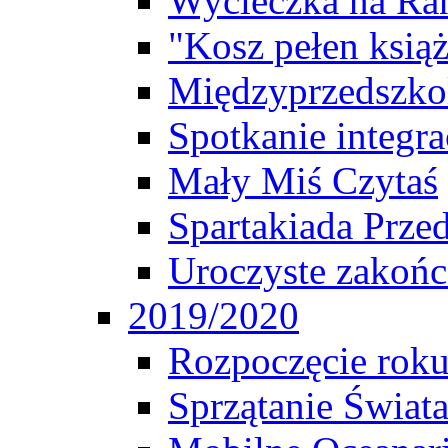
Wycieczka na Ra
"Kosz pełen ksią
Międzyprzedszko
Spotkanie integr
Mały Miś Czytaś
Spartakiada Prze
Uroczyste zakońc
2019/2020
Rozpoczęcie rok
Sprzątanie Świat