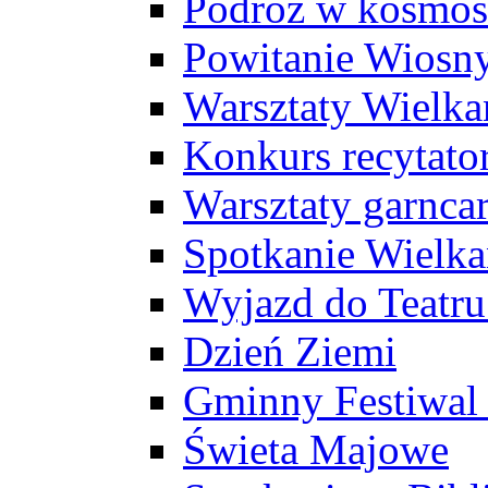
Podróż w kosmos
Powitanie Wiosn
Warsztaty Wielk
Konkurs recytato
Warsztaty garncar
Spotkanie Wielk
Wyjazd do Teatr
Dzień Ziemi
Gminny Festiwal 
Świeta Majowe