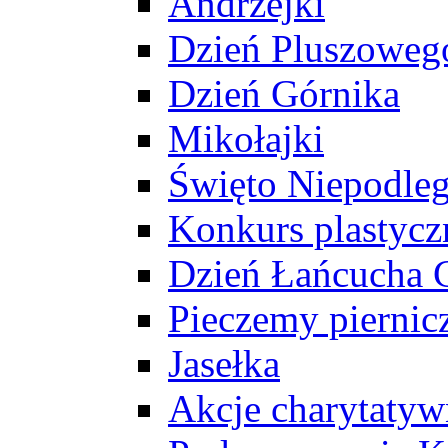
Andrzejki
Dzień Pluszoweg
Dzień Górnika
Mikołajki
Święto Niepodleg
Konkurs plastycz
Dzień Łańcucha
Pieczemy piernic
Jasełka
Akcje charytatyw