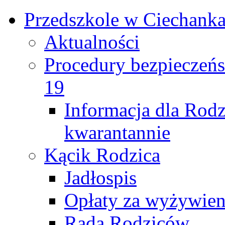
Przedszkole w Ciechank
Aktualności
Procedury bezpieczeń
19
Informacja dla Rod
kwarantannie
Kącik Rodzica
Jadłospis
Opłaty za wyżywieni
Rada Rodziców