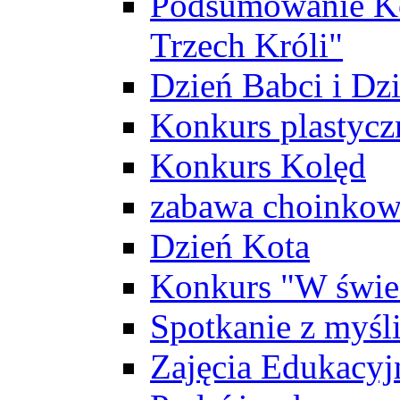
Podsumowanie Ko
Trzech Króli"
Dzień Babci i Dz
Konkurs plastycz
Konkurs Kolęd
zabawa choinko
Dzień Kota
Konkurs "W świec
Spotkanie z myś
Zajęcia Edukacyj